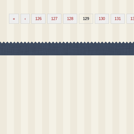
«
‹
126
127
128
129
130
131
1