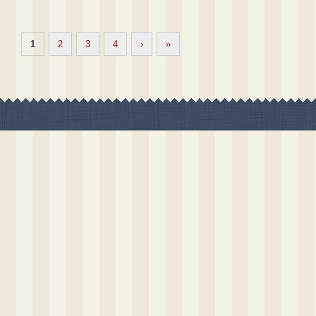
1
2
3
4
›
»