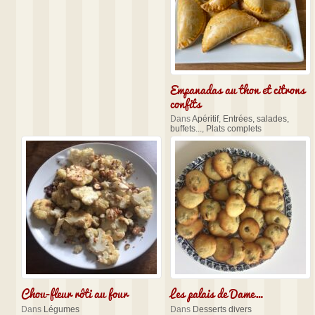
Empanadas au thon et citrons
confits
Dans
Apéritif
,
Entrées, salades,
buffets...
,
Plats complets
Chou-fleur rôti au four
Les palais de Dame…
Dans
Légumes
Dans
Desserts divers