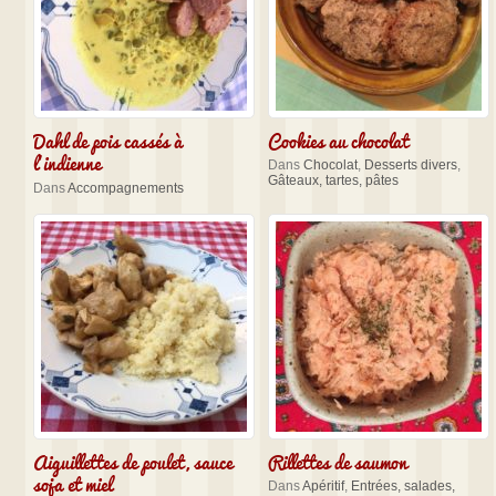
Dahl de pois cassés à
Cookies au chocolat
l’indienne
Dans
Chocolat
,
Desserts divers
,
Gâteaux, tartes, pâtes
Dans
Accompagnements
Aiguillettes de poulet, sauce
Rillettes de saumon
soja et miel
Dans
Apéritif
,
Entrées, salades,