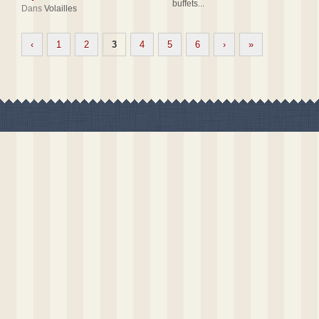
buffets...
Dans
Volailles
‹
1
2
3
4
5
6
›
»