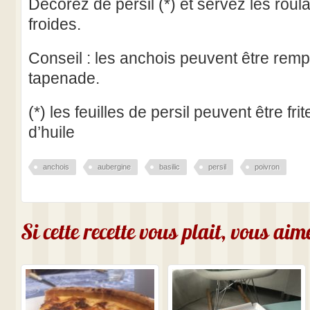
Décorez de persil (*) et servez les roul
froides.
Conseil : les anchois peuvent être remp
tapenade.
(*) les feuilles de persil peuvent être fr
d’huile
anchois
aubergine
basilic
persil
poivron
Si cette recette vous plait, vous ai