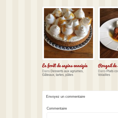
La forêt de sapins enneigée
Rougail de 
Dans
Desserts aux agrumes
,
Dans
Plats c
Gâteaux, tartes, pâtes
Volailles
Envoyez un commentaire
Commentaire