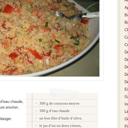
A
Ap
Ba
B
C
Co
C
D
De
De
D
D
E
Gâ
r d’eau chaude,
300 g de couscous moyen
I
ure environ.
300 g d’eau chaude
L
un bon filet d’huile d’olive,
élanger.
O
le jus d’un ou deux citrons,
P