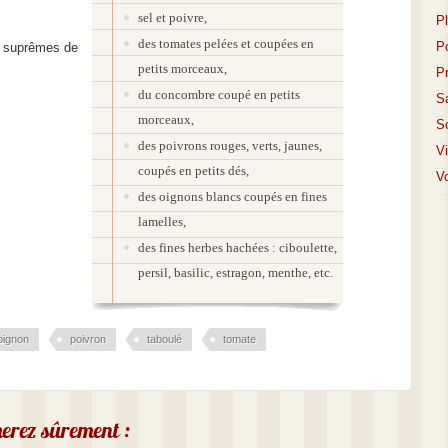
sel et poivre,
P
des tomates pelées et coupées en
P
es suprêmes de
petits morceaux,
P
du concombre coupé en petits
S
morceaux,
S
des poivrons rouges, verts, jaunes,
V
coupés en petits dés,
Vo
des oignons blancs coupés en fines
lamelles,
des fines herbes hachées : ciboulette,
persil, basilic, estragon, menthe, etc.
oignon
poivron
taboulé
tomate
imerez sûrement :