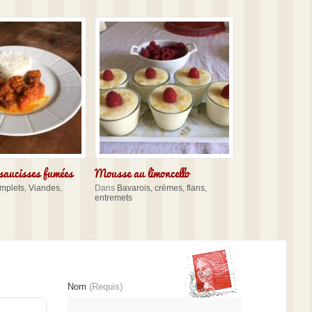
saucisses fumées
Mousse au limoncello
omplets
,
Viandes
,
Dans
Bavarois, crèmes, flans,
entremets
Nom
(Requis)