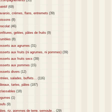
ccompagnements
(33)
éritif
(69)
varois, crèmes, flans, entremets
(39)
oissons
(8)
hocolat
(46)
nfitures, gelées, pâtes de fruits
(9)
rumbles
(8)
esserts aux agrumes
(31)
sserts aux fruits (ni agrumes, ni pommes)
(39)
sserts aux fruits secs
(39)
esserts aux pommes
(15)
esserts divers
(12)
ntrées, salades, buffets…
(116)
teaux, tartes, pâtes
(187)
nclassables
(18)
égumes
(1)
eufs
(9)
âtes, riz, pommes de terre, semoule…
(29)