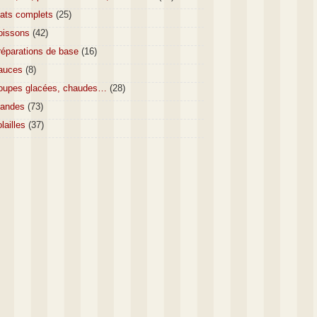
lats complets
(25)
oissons
(42)
réparations de base
(16)
auces
(8)
oupes glacées, chaudes…
(28)
iandes
(73)
lailles
(37)