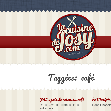
Taggées: café
Petits pots de crème au café
Le Marjola
Dans
Bavarois, crèmes, flans,
Dans
Chocola
entremets