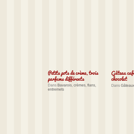
Petits pots de crème, trois
Gâteau café
parfums différents
chocolat
Dans
Bavarois, crèmes, flans,
Dans
Gâteaux,
entremets