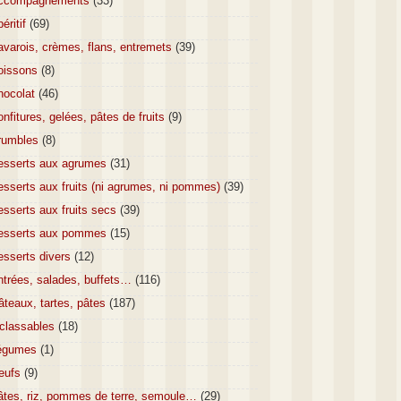
ccompagnements
(33)
éritif
(69)
varois, crèmes, flans, entremets
(39)
oissons
(8)
hocolat
(46)
nfitures, gelées, pâtes de fruits
(9)
rumbles
(8)
esserts aux agrumes
(31)
sserts aux fruits (ni agrumes, ni pommes)
(39)
sserts aux fruits secs
(39)
esserts aux pommes
(15)
esserts divers
(12)
ntrées, salades, buffets…
(116)
teaux, tartes, pâtes
(187)
nclassables
(18)
égumes
(1)
eufs
(9)
âtes, riz, pommes de terre, semoule…
(29)