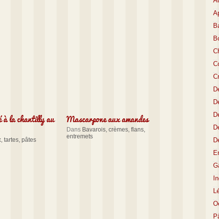
A
Ap
Ba
B
C
Co
C
D
De
 à la chantilly au
Mascarpone aux amandes
De
D
Dans
Bavarois, crèmes, flans,
entremets
 tartes, pâtes
D
E
Gâ
I
L
O
P