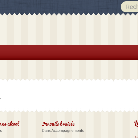
ans alcool
Fenouils braisés
L
s
Dans
Accompagnements