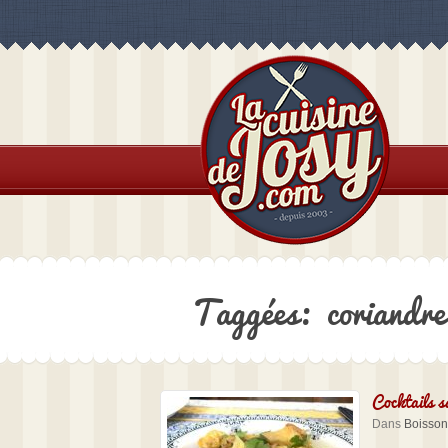
Taggées: coriandre
Cocktails s
Dans
Boisson