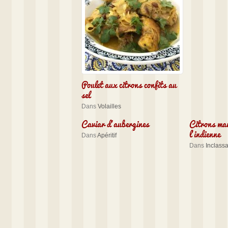
Poulet aux citrons confits au
sel
Dans
Volailles
Caviar d’aubergines
Citrons mar
l’indienne
Dans
Apéritif
Dans
Inclass