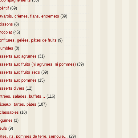
ccompagnements
(33)
éritif
(69)
varois, crèmes, flans, entremets
(39)
oissons
(8)
hocolat
(46)
nfitures, gelées, pâtes de fruits
(9)
rumbles
(8)
esserts aux agrumes
(31)
sserts aux fruits (ni agrumes, ni pommes)
(39)
sserts aux fruits secs
(39)
esserts aux pommes
(15)
esserts divers
(12)
ntrées, salades, buffets…
(116)
teaux, tartes, pâtes
(187)
nclassables
(18)
égumes
(1)
eufs
(9)
âtes, riz, pommes de terre, semoule…
(29)