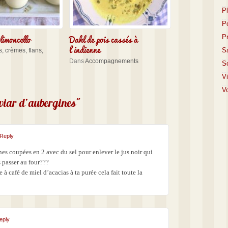
P
P
imoncello
Dahl de pois cassés à
P
l’indienne
S
, crèmes, flans,
Dans
Accompagnements
S
V
Vo
aviar d’aubergines"
Reply
nes coupées en 2 avec du sel pour enlever le jus noir qui
 passer au four???
e à café de miel d’acacias à ta purée cela fait toute la
eply