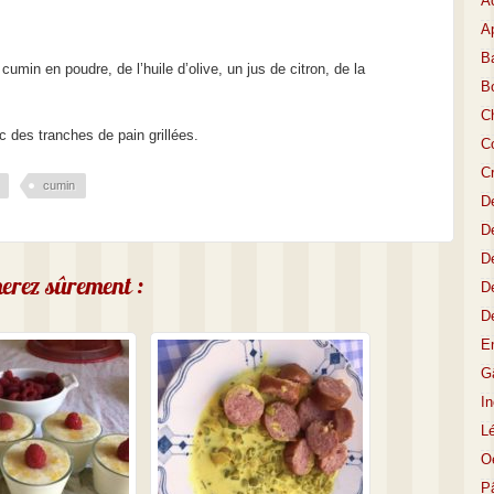
A
Ap
Ba
umin en poudre, de l’huile d’olive, un jus de citron, de la
B
C
c des tranches de pain grillées.
Co
C
cumin
D
De
De
imerez sûrement :
D
D
E
Gâ
I
L
O
P