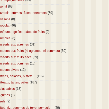
ccompagnements
(33)
éritif
(69)
varois, crèmes, flans, entremets
(39)
oissons
(8)
hocolat
(46)
nfitures, gelées, pâtes de fruits
(9)
rumbles
(8)
esserts aux agrumes
(31)
sserts aux fruits (ni agrumes, ni pommes)
(39)
sserts aux fruits secs
(39)
esserts aux pommes
(15)
esserts divers
(12)
ntrées, salades, buffets…
(116)
teaux, tartes, pâtes
(187)
nclassables
(18)
égumes
(1)
eufs
(9)
âtes, riz, pommes de terre, semoule…
(29)