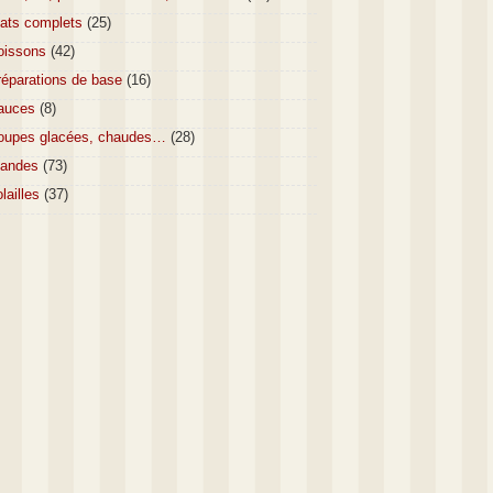
lats complets
(25)
oissons
(42)
réparations de base
(16)
auces
(8)
oupes glacées, chaudes…
(28)
iandes
(73)
lailles
(37)