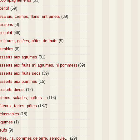
ccompagnements
(33)
éritif
(69)
varois, crèmes, flans, entremets
(39)
oissons
(8)
hocolat
(46)
nfitures, gelées, pâtes de fruits
(9)
rumbles
(8)
esserts aux agrumes
(31)
sserts aux fruits (ni agrumes, ni pommes)
(39)
sserts aux fruits secs
(39)
esserts aux pommes
(15)
esserts divers
(12)
ntrées, salades, buffets…
(116)
teaux, tartes, pâtes
(187)
nclassables
(18)
égumes
(1)
eufs
(9)
âtes, riz, pommes de terre, semoule…
(29)