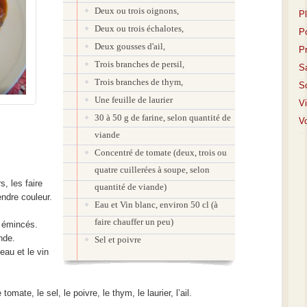
Deux ou trois oignons,
P
Deux ou trois échalotes,
P
Deux gousses d'ail,
P
Trois branches de persil,
S
Trois branches de thym,
S
Une feuille de laurier
V
30 à 50 g de farine, selon quantité de
Vo
viande
Concentré de tomate (deux, trois ou
quatre cuillerées à soupe, selon
, les faire
quantité de viande)
endre couleur.
Eau et Vin blanc, environ 50 cl (à
faire chauffer un peu)
s émincés.
nde.
Sel et poivre
eau et le vin
omate, le sel, le poivre, le thym, le laurier, l’ail.