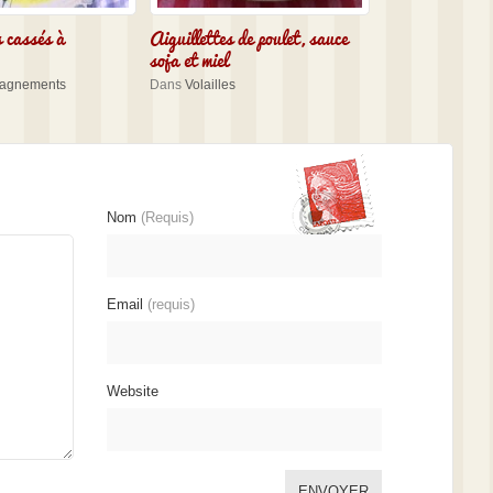
s cassés à
Aiguillettes de poulet, sauce
soja et miel
agnements
Dans
Volailles
Nom
(Requis)
Email
(requis)
Website