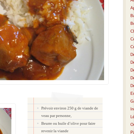
A
Ap
Ba
B
C
Co
C
D
De
De
D
D
E
Gâ
Prévoir environ 250 g de viande de
I
veau par personne,
L
Beurre ou huile d’olive pour faire
O
revenir la viande
P