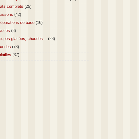
lats complets
(25)
oissons
(42)
réparations de base
(16)
auces
(8)
oupes glacées, chaudes…
(28)
iandes
(73)
lailles
(37)