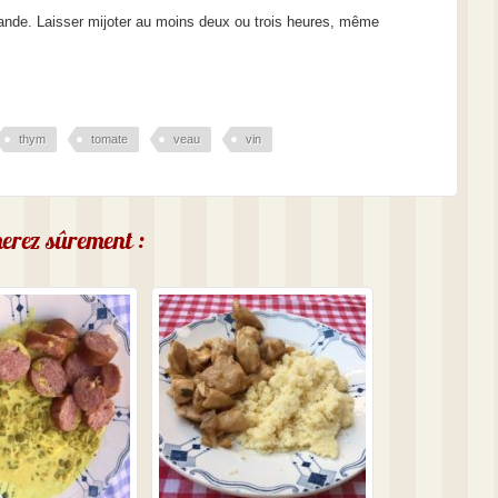
iande. Laisser mijoter au moins deux ou trois heures, même
thym
tomate
veau
vin
imerez sûrement :