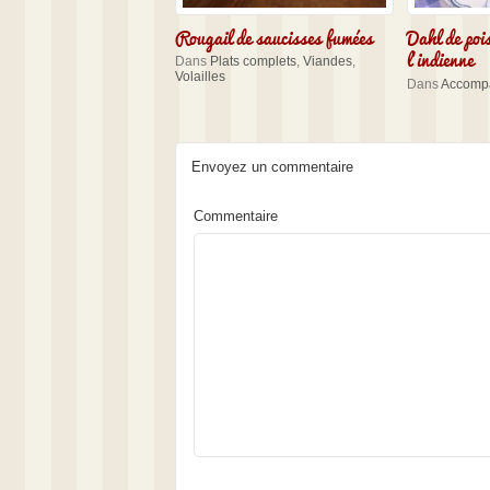
Rougail de saucisses fumées
Dahl de poi
l’indienne
Dans
Plats complets
,
Viandes
,
Volailles
Dans
Accomp
Envoyez un commentaire
Commentaire