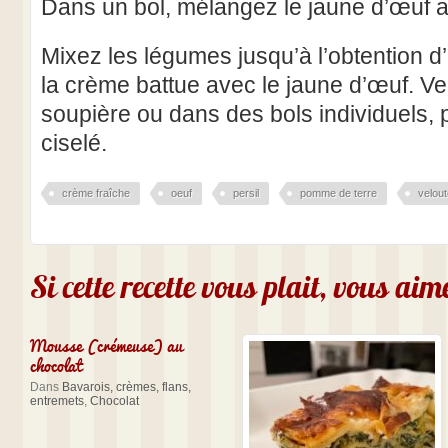
Dans un bol, mélangez le jaune d’œuf a
Mixez les légumes jusqu’à l’obtention d’
la crème battue avec le jaune d’œuf. V
soupière ou dans des bols individuels,
ciselé.
crème fraîche
oeuf
persil
pomme de terre
velout
Si cette recette vous plait, vous ai
Mousse (crémeuse) au
chocolat
Dans
Bavarois, crèmes, flans,
entremets
,
Chocolat