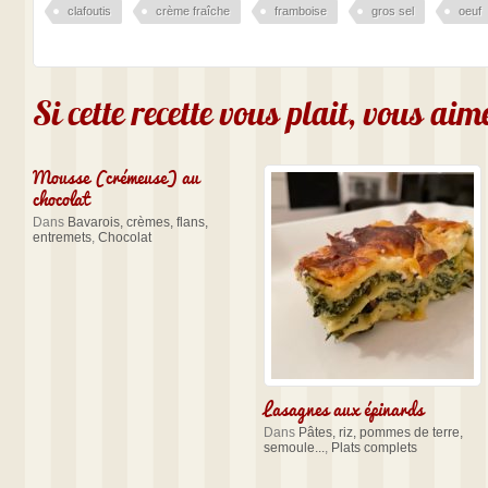
clafoutis
crème fraîche
framboise
gros sel
oeuf
Si cette recette vous plait, vous ai
Mousse (crémeuse) au
chocolat
Dans
Bavarois, crèmes, flans,
entremets
,
Chocolat
Lasagnes aux épinards
Dans
Pâtes, riz, pommes de terre,
semoule...
,
Plats complets