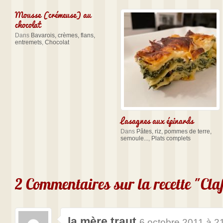
Mousse (crémeuse) au
chocolat
Dans
Bavarois, crèmes, flans,
entremets
,
Chocolat
Lasagnes aux épinards
Dans
Pâtes, riz, pommes de terre,
semoule...
,
Plats complets
2 Commentaires sur la recette "Cl
la mère traut
6 octobre 2011 à 2