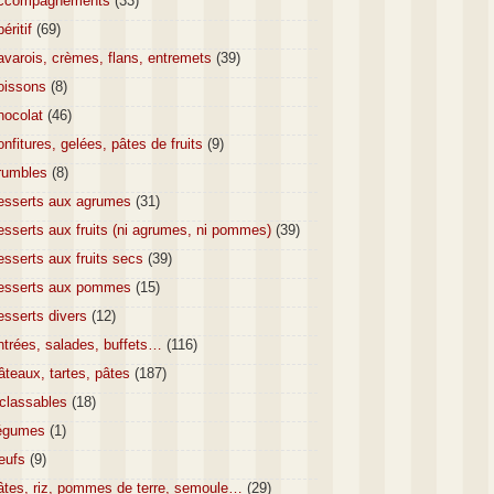
ccompagnements
(33)
éritif
(69)
varois, crèmes, flans, entremets
(39)
oissons
(8)
hocolat
(46)
nfitures, gelées, pâtes de fruits
(9)
rumbles
(8)
esserts aux agrumes
(31)
sserts aux fruits (ni agrumes, ni pommes)
(39)
sserts aux fruits secs
(39)
esserts aux pommes
(15)
esserts divers
(12)
ntrées, salades, buffets…
(116)
teaux, tartes, pâtes
(187)
nclassables
(18)
égumes
(1)
eufs
(9)
âtes, riz, pommes de terre, semoule…
(29)