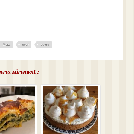
Metz
oeuf
sucre
imerez sûrement :