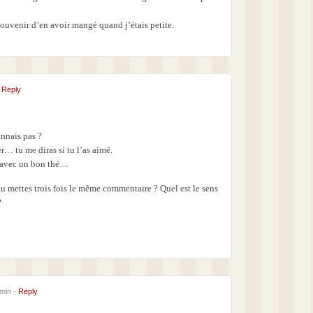
s souvenir d’en avoir mangé quand j’étais petite.
-
Reply
onnais pas ?
r… tu me diras si tu l’as aimé.
, avec un bon thé…
tu mettes trois fois le même commentaire ? Quel est le sens
?
 min -
Reply