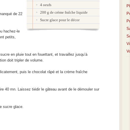
4 oeufs
P
200 g de crème fraîche liquide
P
 manqué de 22
Sucre glace pour le décor
P
S
ou hachez-le
S
nt petits,
V
Vo
ucre en pluie tout en fouettant, et travaillez jusqu’à
ion doit tripler de volume.
licatement, puis le chocolat râpé et la crème fraîche
ire 40 mn. Laissez tiédir le gâteau avant de le démouler sur
e sucre glace.