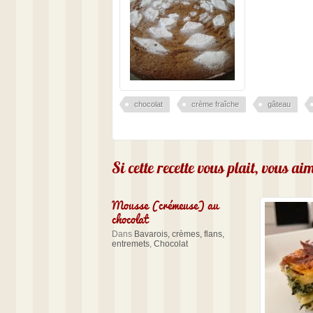
chocolat
crème fraîche
gâteau
Si cette recette vous plait, vous a
Mousse (crémeuse) au
chocolat
Dans
Bavarois, crèmes, flans,
entremets
,
Chocolat