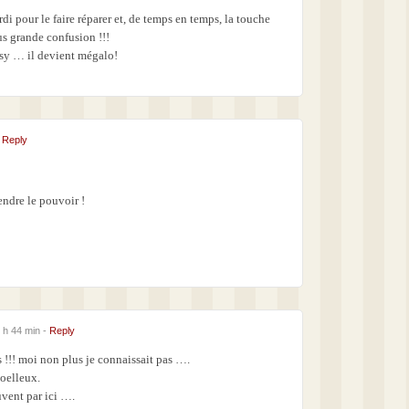
di pour le faire réparer et, de temps en temps, la touche
us grande confusion !!!
 psy … il devient mégalo!
-
Reply
endre le pouvoir !
0 h 44 min -
Reply
 !!! moi non plus je connaissait pas ….
moelleux.
vent par ici ….