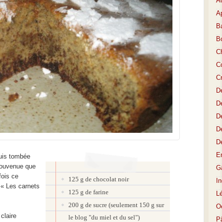
A
Ap
Ba
B
C
Co
C
D
De
De
D
D
E
suis tombée
souvenue que
Gâ
fois ce
125 g de chocolat noir
I
e « Les carnets
125 g de farine
L
200 g de sucre (seulement 150 g sur
O
claire
le blog "du miel et du sel")
P