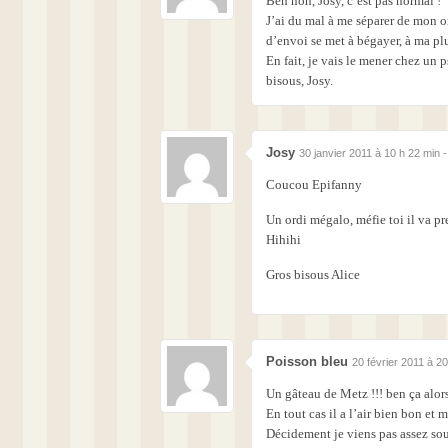
Ben non, Josy, c’est pas normal !
J’ai du mal à me séparer de mon or
d’envoi se met à bégayer, à ma pl
En fait, je vais le mener chez un
bisous, Josy.
Josy
30 janvier 2011 à 10 h 22 min 
Coucou Epifanny
Un ordi mégalo, méfie toi il va pr
Hihihi
Gros bisous Alice
Poisson bleu
20 février 2011 à 2
Un gâteau de Metz !!! ben ça alors
En tout cas il a l’air bien bon et 
Décidement je viens pas assez sou