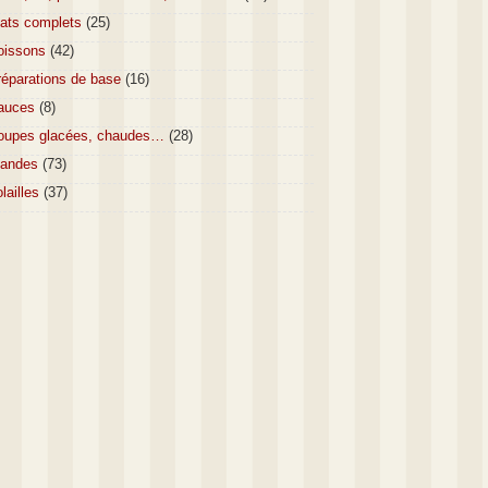
lats complets
(25)
oissons
(42)
réparations de base
(16)
auces
(8)
oupes glacées, chaudes…
(28)
iandes
(73)
lailles
(37)