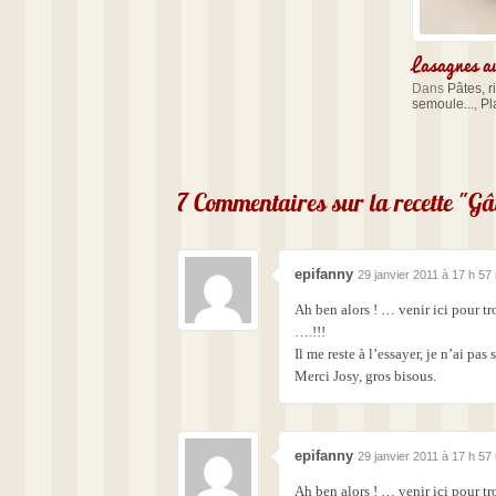
Lasagnes a
Dans
Pâtes, r
semoule...
,
Pl
7 Commentaires sur la recette "Gâ
epifanny
29 janvier 2011 à 17 h 57
Ah ben alors ! … venir ici pour t
….!!!
Il me reste à l’essayer, je n’ai pa
Merci Josy, gros bisous.
epifanny
29 janvier 2011 à 17 h 57
Ah ben alors ! … venir ici pour t