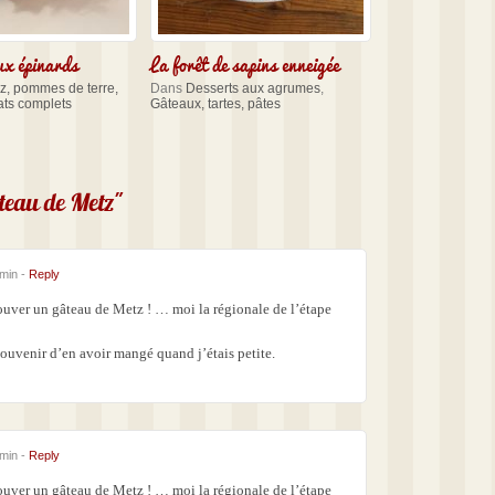
ux épinards
La forêt de sapins enneigée
iz, pommes de terre,
Dans
Desserts aux agrumes
,
ats complets
Gâteaux, tartes, pâtes
teau de Metz"
 min -
Reply
rouver un gâteau de Metz ! … moi la régionale de l’étape
s souvenir d’en avoir mangé quand j’étais petite.
 min -
Reply
rouver un gâteau de Metz ! … moi la régionale de l’étape