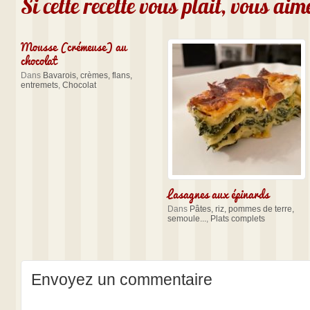
Si cette recette vous plait, vous ai
Mousse (crémeuse) au
chocolat
Dans
Bavarois, crèmes, flans,
entremets
,
Chocolat
Lasagnes aux épinards
Dans
Pâtes, riz, pommes de terre,
semoule...
,
Plats complets
Envoyez un commentaire