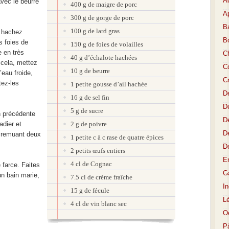
A
vec le beurre
400 g de maigre de porc
Ap
300 g de gorge de porc
Ba
100 g de lard gras
, hachez
B
s foies de
150 g de foies de volailles
e en très
C
40 g d’échalote hachées
 cela, mettez
Co
10 g de beurre
’eau froide,
C
tez-les
1 petite gousse d’ail hachée
D
16 g de sel fin
De
5 g de sucre
n précédente
De
adier et
2 g de poivre
D
n remuant deux
1 petite c à c rase de quatre épices
D
2 petits œufs entiers
E
4 cl de Cognac
 farce. Faites
Gâ
un bain marie,
7.5 cl de crème fraîche
I
15 g de fécule
L
4 cl de vin blanc sec
O
P