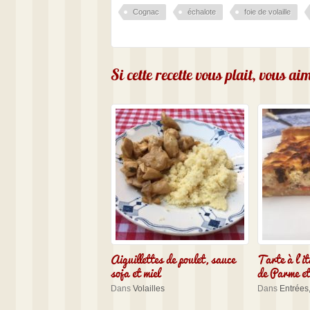
Cognac
échalote
foie de volaille
Si cette recette vous plait, vous a
Aiguillettes de poulet, sauce
Tarte à l’i
soja et miel
de Parme et
Dans
Volailles
Dans
Entrées,