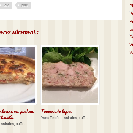
lard
porc
P
P
P
S
imerez sûrement :
S
V
Vo
talienne au jambon
Terrine de lapin
 basilic
Dans
Entrées, salades, buffets...
 salades, buffets...