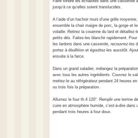
Faire fondre les échalotes dans une casserole a
jusqu’à ce qu’elles soient translucides.
A l’aide d’un hachoir muni d’une grille moyenne
ensemble la chair maigre de porc, la gorge et le
volaille. Retirez la couenne du lard et détaillez-l
petits dés. Faites-les blanchir rapidement. Pour
les lardons dans une casserole, recouvrez-les d
portez à ébullition et égouttez-les aussitôt. Ajou
ensuite à la farce.
Dans un grand saladier, mélangez la préparatio
avec tous les autres ingrédients. Couvrez le sal
mettez-le au réfrigérateur pendant 24 heures e
ou trois fois la préparation.
Allumez le four th.4 120°. Remplir une terrine de
cuire en atmosphère humide, c’est-à-dire dans 
pendant trois heures à four doux.