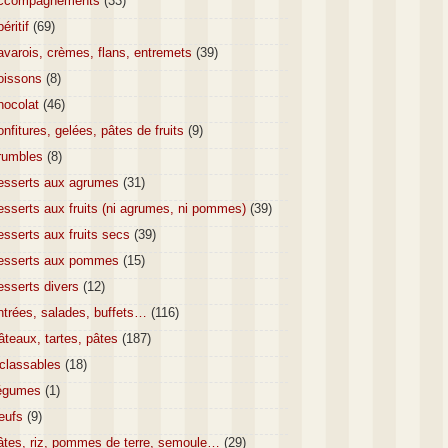
ccompagnements
(33)
éritif
(69)
varois, crèmes, flans, entremets
(39)
oissons
(8)
hocolat
(46)
nfitures, gelées, pâtes de fruits
(9)
rumbles
(8)
esserts aux agrumes
(31)
sserts aux fruits (ni agrumes, ni pommes)
(39)
sserts aux fruits secs
(39)
esserts aux pommes
(15)
esserts divers
(12)
ntrées, salades, buffets…
(116)
teaux, tartes, pâtes
(187)
nclassables
(18)
égumes
(1)
eufs
(9)
âtes, riz, pommes de terre, semoule…
(29)