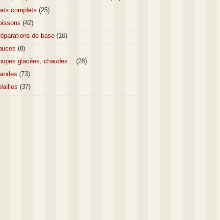
lats complets
(25)
oissons
(42)
réparations de base
(16)
auces
(8)
oupes glacées, chaudes…
(28)
iandes
(73)
lailles
(37)