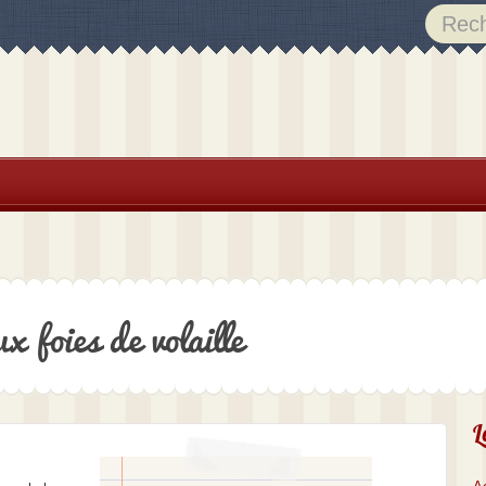
 foies de volaille
L