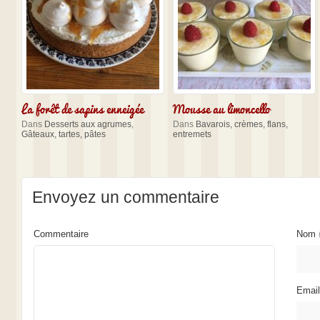
La forêt de sapins enneigée
Mousse au limoncello
Dans
Desserts aux agrumes
,
Dans
Bavarois, crèmes, flans,
Gâteaux, tartes, pâtes
entremets
Envoyez un commentaire
Commentaire
Nom
Emai