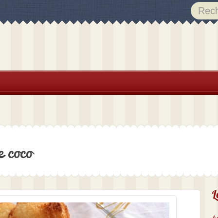
e coco
L