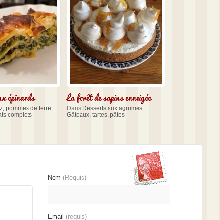
ux épinards
La forêt de sapins enneigée
iz, pommes de terre,
Dans
Desserts aux agrumes
,
ats complets
Gâteaux, tartes, pâtes
Nom
(Requis)
Email
(requis)