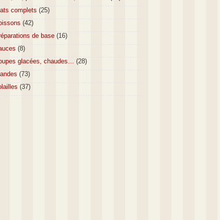
lats complets
(25)
oissons
(42)
réparations de base
(16)
auces
(8)
oupes glacées, chaudes…
(28)
iandes
(73)
lailles
(37)