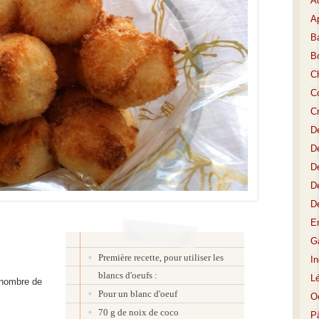
A
Ap
Ba
B
C
Co
C
D
De
De
D
D
E
Gâ
Première recette, pour utiliser les
I
blancs d'oeufs :
L
u nombre de
Pour un blanc d'oeuf
O
70 g de noix de coco
P