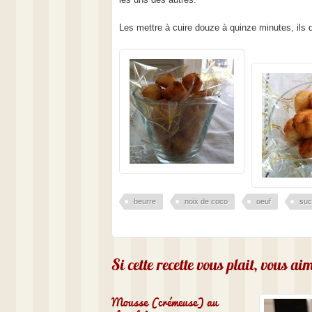
Les mettre à cuire douze à quinze minutes, ils doi
beurre
noix de coco
oeuf
suc
Si cette recette vous plait, vous a
Mousse (crémeuse) au