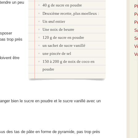
étendre un peu
40 g de sucre en poudre
P
Deuxième recette, plus moelleux :
P
Un œuf entier
P
Une noix de beurre
S
isposer
120 g de sucre en poudre
S
pas trop près
un sachet de sucre vanillé
V
une pincée de sel
Vo
oivent être
150 à 200 g de noix de coco en
poudre
anger bien le sucre en poudre et le sucre vanillé avec un
ssus des tas de pâte en forme de pyramide, pas trop près