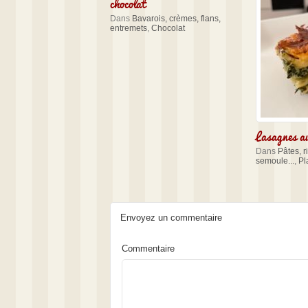
chocolat
Dans
Bavarois, crèmes, flans,
entremets
,
Chocolat
Lasagnes a
Dans
Pâtes, r
semoule...
,
Pl
Envoyez un commentaire
Commentaire