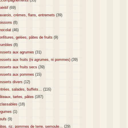
ccompagnements
(33)
éritif
(69)
varois, crèmes, flans, entremets
(39)
oissons
(8)
hocolat
(46)
nfitures, gelées, pâtes de fruits
(9)
rumbles
(8)
esserts aux agrumes
(31)
sserts aux fruits (ni agrumes, ni pommes)
(39)
sserts aux fruits secs
(39)
esserts aux pommes
(15)
esserts divers
(12)
ntrées, salades, buffets…
(116)
teaux, tartes, pâtes
(187)
nclassables
(18)
égumes
(1)
eufs
(9)
âtes, riz, pommes de terre, semoule…
(29)