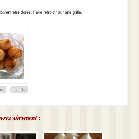
vent être dorés. Faire refroidir sur une grille.
re
vanille
imerez sûrement :