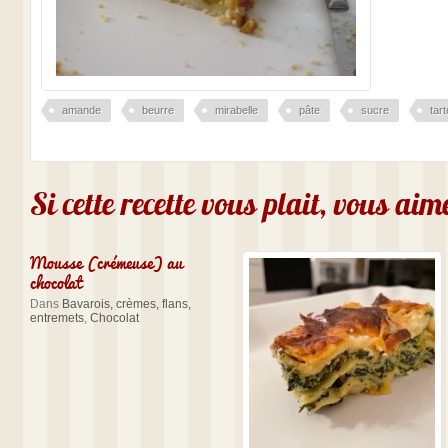
amande
beurre
mirabelle
pâte
sucre
tart
Si cette recette vous plait, vous ai
Mousse (crémeuse) au
chocolat
Dans
Bavarois, crèmes, flans,
entremets
,
Chocolat