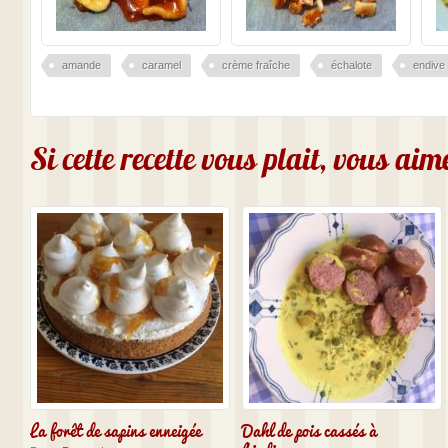
amande
caramel
crème fraîche
échalote
endive
Si cette recette vous plait, vous ai
La forêt de sapins enneigée
Dahl de pois cassés à